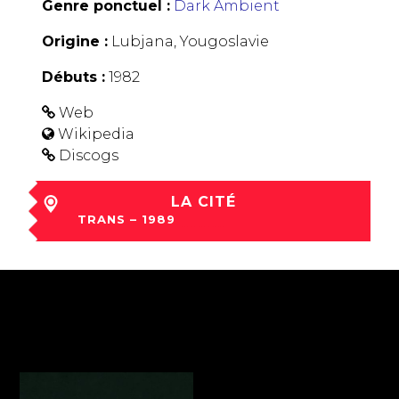
Genre ponctuel :
Dark Ambient
Origine :
Lubjana, Yougoslavie
Débuts :
1982
Web
Wikipedia
Discogs
LA CITÉ
TRANS – 1989
sam 09 Déc à 20:00