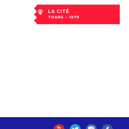
LA CITÉ
TRANS – 1979
ven 15 Juin à 23:30