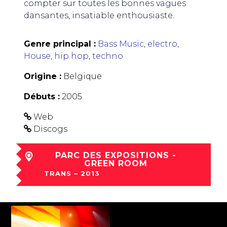
compter sur toutes les bonnes vagues
dansantes, insatiable enthousiaste.
Genre principal :
Bass Music
,
electro
,
House
,
hip hop
,
techno
Origine :
Belgique
Débuts :
2005
Web
Discogs
PARC DES EXPOSITIONS -
GREEN ROOM
TRANS – 2013
ven 06 Déc à 01:00