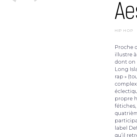
Ae
HIP HOP
Proche d
illustre
dont on 
Long Isla
rap » (to
complexe
éclectiq
propre h
fétiches
quatrièm
particip
label Def
qu’il ret