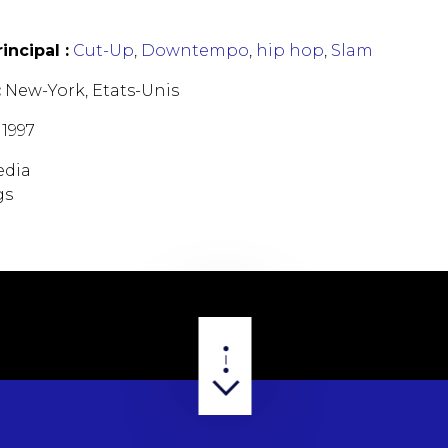
incipal :
Cut-Up
,
Downtempo
,
hip hop
,
Slam
:
New-York, Etats-Unis
1997
edia
gs