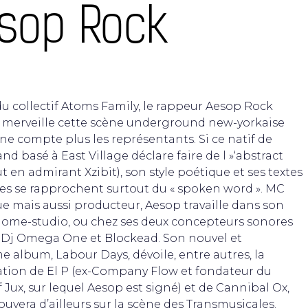
sop Rock
u collectif Atoms Family, le rappeur Aesop Rock
 à merveille cette scène underground new-yorkaise
ne compte plus les représentants. Si ce natif de
nd basé à East Village déclare faire de l »‘abstract
ut en admirant Xzibit), son style poétique et ses textes
s se rapprochent surtout du « spoken word ». MC
ue mais aussi producteur, Aesop travaille dans son
ome-studio, ou chez ses deux concepteurs sonores
, Dj Omega One et Blockead. Son nouvel et
e album, Labour Days, dévoile, entre autres, la
ation de El P (ex-Company Flow et fondateur du
 Jux, sur lequel Aesop est signé) et de Cannibal Ox,
rouvera d’ailleurs sur la scène des Transmusicales.