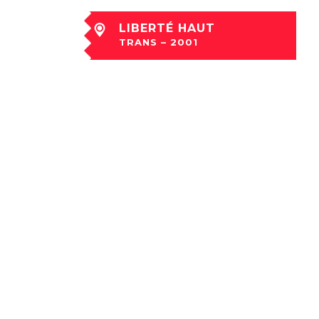
LIBERTÉ HAUT
TRANS – 2001
dim 02 Déc à 01:40