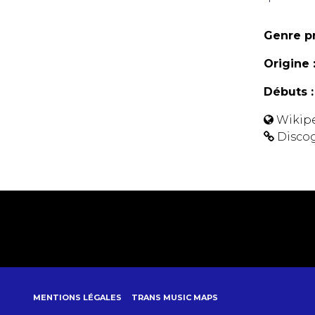
Genre pr
Origine 
Débuts :
Wikip
Disco
MENTIONS LÉGALES
TRANS MUSIC MAPS