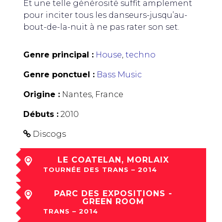
Et une telle générosité suffit amplement
pour inciter tous les danseurs-jusqu’au-
bout-de-la-nuit à ne pas rater son set.
Genre principal :
House
,
techno
Genre ponctuel :
Bass Music
Origine :
Nantes, France
Débuts :
2010
Discogs
LE COATELAN, MORLAIX
TOURNÉE DES TRANS – 2014
sam 29 Nov à 16:18
PARC DES EXPOSITIONS -
GREEN ROOM
TRANS – 2014
dim 07 Déc à 00:30