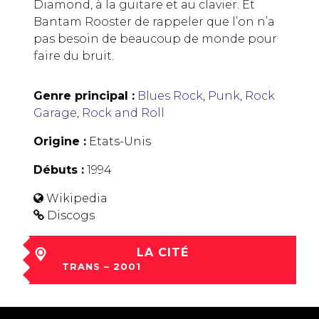
Diamond, à la guitare et au clavier. Et
Bantam Rooster de rappeler que l’on n’a
pas besoin de beaucoup de monde pour
faire du bruit.
Genre principal :
Blues Rock
,
Punk
,
Rock
Garage
,
Rock and Roll
Origine :
Etats-Unis
Débuts :
1994
Wikipedia
Discogs
LA CITÉ
TRANS – 2001
sam 01 Déc à 22:25