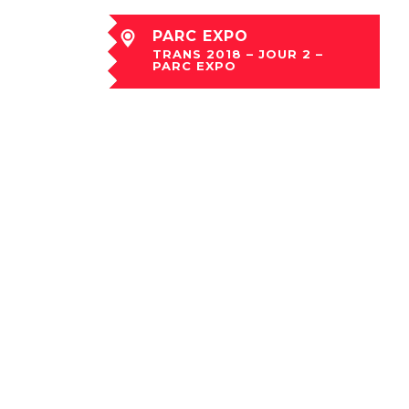
PARC EXPO
TRANS 2018 – JOUR 2 –
PARC EXPO
jeu 06 Déc à 23:50