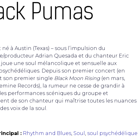
ack Pumas
 né à Austin (Texas) – sous l’impulsion du
te/producteur Adrian Quesada et du chanteur Eric
 joue une soul mélancolique et sensuelle aux
psychédéliques. Depuis son premier concert (en
 et son premier single
Black Moon Rising
(en mars,
emine Records), la rumeur ne cesse de grandir à
es performances scéniques du groupe et
t de son chanteur qui maîtrise toutes les nuances
es voix de la soul.
incipal :
Rhythm and Blues
,
Soul
,
soul psychédélique