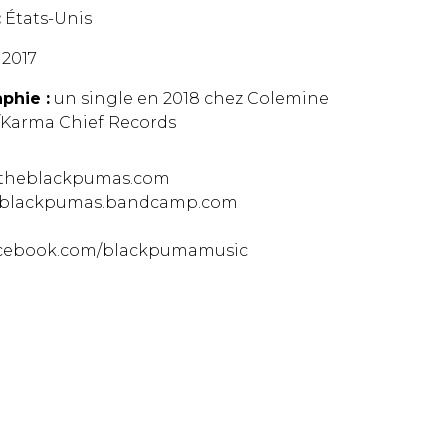
:
États-Unis
2017
phie :
un single en 2018 chez Colemine
/Karma Chief Records
//theblackpumas.com
//blackpumas.bandcamp.com
facebook.com/blackpumamusic