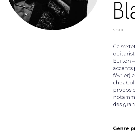
Bl
SOUL
Ce sextet
guitaris
Burton –
accents 
février)
chez Col
propos d
notammen
des grand
Genre pr