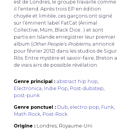
est de Londres, le groupe travaille comme
il l’entend. Après trois EP en édition
choyée et limitée, ces garçons ont signé
sur l’éminent label FatCat (Animal
Collective, Múm, Black Dice…) et sont
partis en Islande enregistrer leur premier
album (
Other People’s Problems
, annoncé
pour février 2012) dans les studios de Sigur
Rós. Entre mystère et savoir-faire, Breton a
de vrais airs de possible révélation.
Genre principal :
abstract hip hop
,
Electronica
,
Indie Pop
,
Post-dubstep
,
post-punk
Genre ponctuel :
Dub
,
electro-pop
,
Funk
,
Math Rock
,
Post-Rock
Origine :
Londres, Royaume-Uni