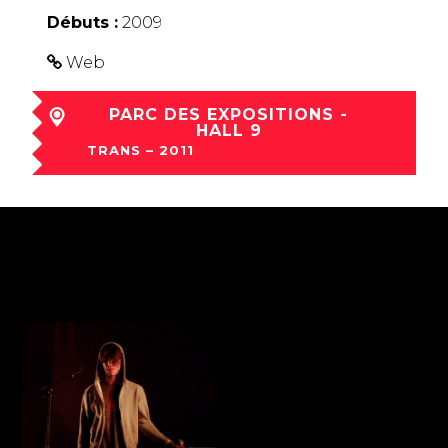
Débuts :
2009
Web
PARC DES EXPOSITIONS -
HALL 9
TRANS – 2011
ven 02 Déc à 21:45