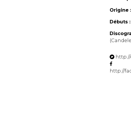
Origine 
Débuts :
Discogra
(Candele
http:
http://