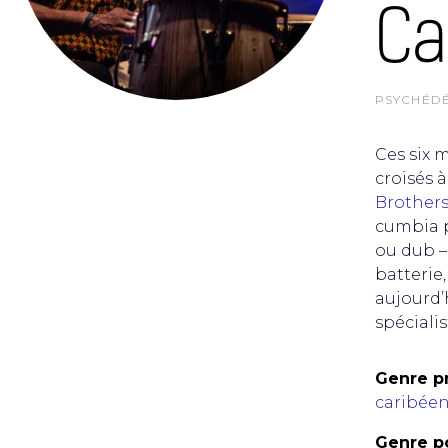
Ca
PSYCHÉDÉ
Ces six 
croisés 
Brother
cumbia p
ou dub – 
batterie
aujourd’
spéciali
Genre pr
caribée
Genre po