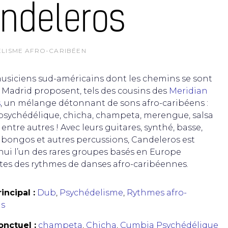
ndeleros
LISME AFRO-CARIBÉEN
musiciens sud-américains dont les chemins se sont
à Madrid proposent, tels des cousins des
Meridian
s
, un mélange détonnant de sons afro-caribéens :
sychédélique, chicha, champeta, merengue, salsa
entre autres ! Avec leurs guitares, synthé, basse,
, bongos et autres percussions, Candeleros est
hui l’un des rares groupes basés en Europe
stes des rythmes de danses afro-caribéennes.
incipal :
Dub
,
Psychédelisme
,
Rythmes afro-
ns
nctuel :
champeta
,
Chicha
,
Cumbia Psychédélique