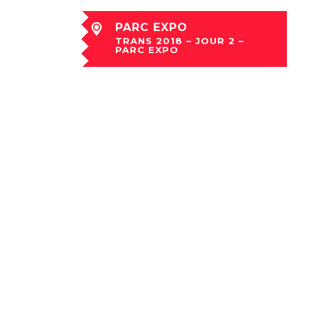
PARC EXPO
TRANS 2018 – JOUR 2 –
PARC EXPO
jeu 06 Déc à 20:40