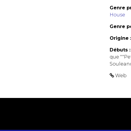
Genre pr
House
Genre po
Origine 
Débuts :
que ""Pe
Souleanc
Web