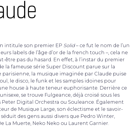
aude
n intitule son premier EP
Solid
– ce fut le nom de l’un
eurs labels de l’âge d’or de la french touch –, cela ne
t-être pas du hasard. En effet, à l’instar du premier
e la fameuse série Super Discount parue sur la
e parisienne, la musique imaginée par Claude puise
oul, le disco, le funk et les samples idoines pour
 une house à haute teneur euphorisante. Derrière ce
nisexe, se trouve Fulgeance, déjà croisé sous les
s Peter Digital Orchestra ou Souleance. Également
eur de Musique Large, son éclectisme et le savoir-
t séduit des gens aussi divers que Pedro Winter,
e La Muerte, Neko Neko ou
Laurent Garnier.