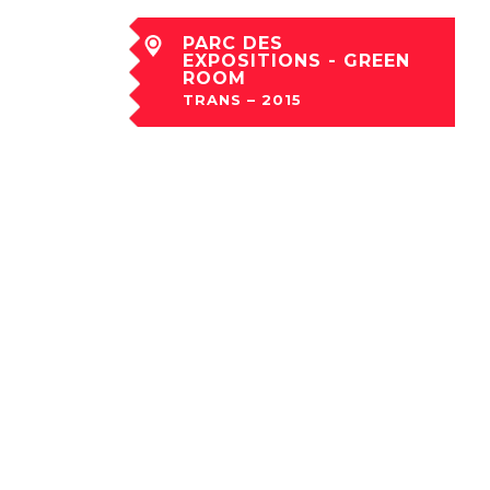
PARC DES
EXPOSITIONS - GREEN
ROOM
TRANS – 2015
sam 05 Déc à 00:30