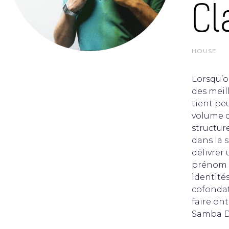
Cl
HOUSE
Lorsqu’o
des meill
tient peu
volume d
structur
dans la s
délivrer
prénom u
identité
cofondat
faire on
Samba D