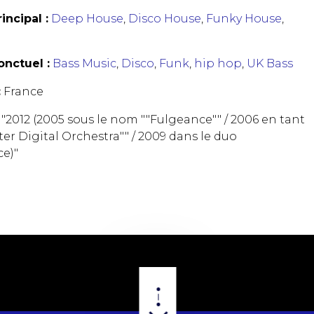
incipal :
Deep House
,
Disco House
,
Funky House
,
nctuel :
Bass Music
,
Disco
,
Funk
,
hip hop
,
UK Bass
:
France
"2012 (2005 sous le nom ""Fulgeance"" / 2006 en tant
ter Digital Orchestra"" / 2009 dans le duo
e)"