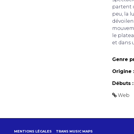
partent d
peu, la 
dévoilent
mouvemen
le platea
et dans 
Genre pr
Origine 
Débuts :
Web
MENTIONS LÉGALES
TRANS MUSIC MAPS