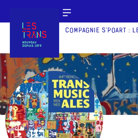
Aller au contenu
COMPAGNIE S'POART : 