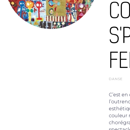
CO
S'
FE
DANSE
C’est en
l’outren
esthétiq
couleur n
chorégra
spectacl