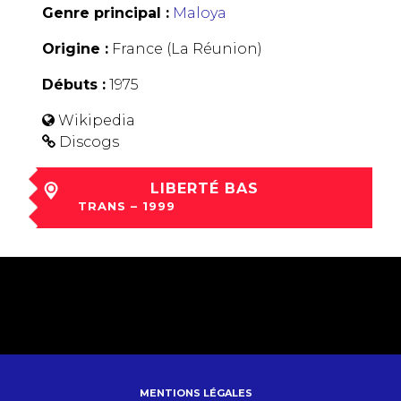
Genre principal :
Maloya
Origine :
France (La Réunion)
Débuts :
1975
Wikipedia
Discogs
LIBERTÉ BAS
TRANS – 1999
ven 03 Déc à 21:15
MENTIONS LÉGALES