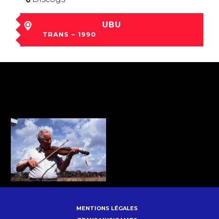
UBU
TRANS – 1990
mar 04 Déc à 19:00
MENTIONS LÉGALES