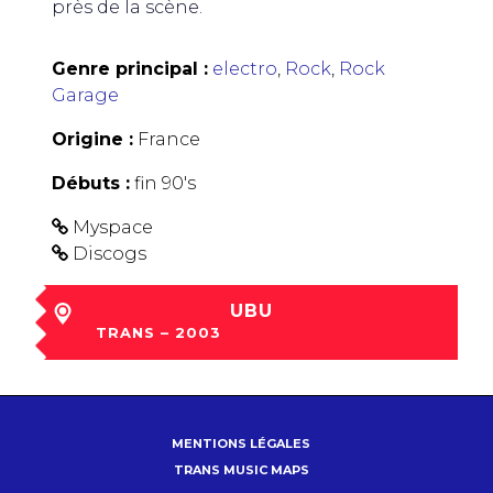
près de la scène.
Genre principal :
electro
,
Rock
,
Rock
Garage
Origine :
France
Débuts :
fin 90's
Myspace
Discogs
UBU
TRANS – 2003
ven 05 Déc à 18:20
MENTIONS LÉGALES
TRANS MUSIC MAPS