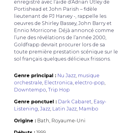
enregistré avec l’aide d’Adrian Utley de
Portishead et John Parish – fidèle
lieutenant de PJ Harvey -, rappelle les
oeuvres de Shirley Bassey, John Barry et
Ennio Morricone. Déjà annoncé comme
l’une des révélations de l’année 2000,
Goldfrapp devrait procurer lors de sa
toute première prestation scénique sur le
sol français quelques délicieux frissons.
Genre principal :
Nu Jazz
,
musique
orchestrale
,
Electronica
,
electro-pop
,
Downtempo
,
Trip Hop
Genre ponctuel :
Dark Cabaret
,
Easy-
Listening
,
Jazz
,
Latin Jazz
,
Mambo
Origine :
Bath, Royaume-Uni
Débuts :
1999