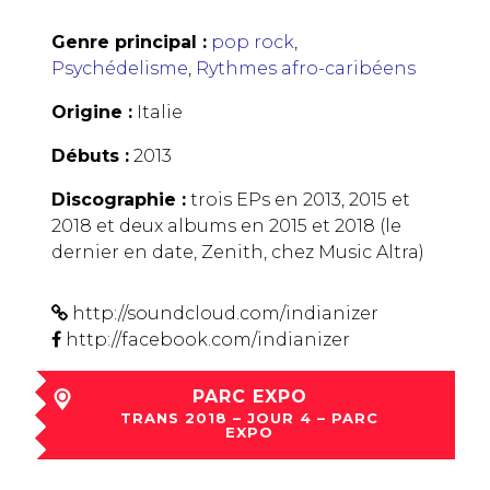
Genre principal :
pop rock
,
Psychédelisme
,
Rythmes afro-caribéens
Origine :
Italie
Débuts :
2013
Discographie :
trois EPs en 2013, 2015 et
2018 et deux albums en 2015 et 2018 (le
dernier en date, Zenith, chez Music Altra)
http://soundcloud.com/indianizer
http://facebook.com/indianizer
PARC EXPO
TRANS 2018 – JOUR 4 – PARC
EXPO
sam 08 Déc à 21:15