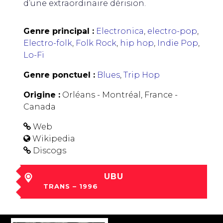
d’une extraordinaire dérision.
Genre principal :
Electronica
,
electro-pop
,
Electro-folk
,
Folk Rock
,
hip hop
,
Indie Pop
,
Lo-Fi
Genre ponctuel :
Blues
,
Trip Hop
Origine :
Orléans - Montréal, France -
Canada
Web
Wikipedia
Discogs
UBU
TRANS – 1996
jeu 05 Déc à 16:00