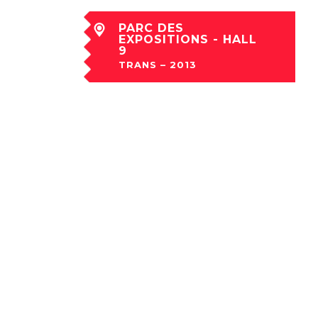
PARC DES
EXPOSITIONS - HALL
9
TRANS – 2013
dim 08 Déc à 04:30