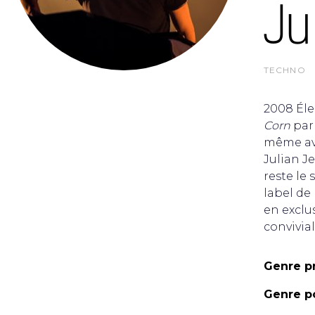
Ju
TECHNO
2008 Éle
Corn
par 
même av
Julian J
reste le 
label de
en exclu
convivial
Genre pr
Genre po