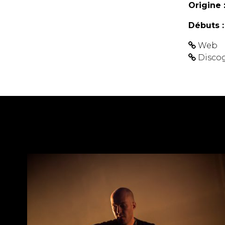
Origine 
Débuts :
Web
Disco