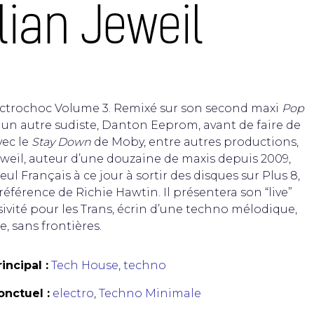
lian Jeweil
ctrochoc Volume 3. Remixé sur son second maxi
Pop
un autre sudiste,
Danton Eeprom, avant de faire de
ec le
Stay Down
de Moby, entre autres productions,
eweil, auteur d’une douzaine de maxis depuis 2009,
seul Français à ce jour à sortir des disques sur Plus 8,
 référence de
Richie Hawtin. Il présentera son “live”
sivité pour les Trans, écrin d’une techno mélodique,
e, sans frontières.
incipal :
Tech House
,
techno
nctuel :
electro
,
Techno Minimale