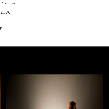
:
France
2006
gs