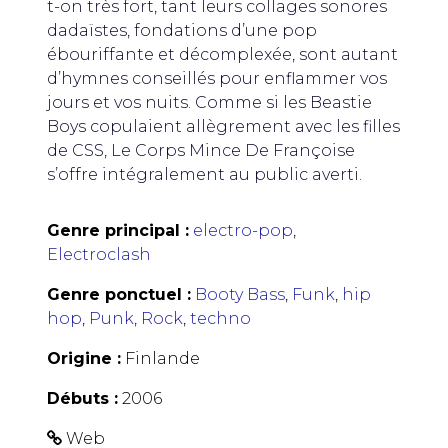
t-on très fort, tant leurs collages sonores
dadaïstes, fondations d’une pop
ébouriffante et décomplexée, sont autant
d’hymnes conseillés pour enflammer vos
jours et vos nuits. Comme si les
Beastie
Boys copulaient allègrement avec les filles
de
CSS, Le Corps Mince De Françoise
s’offre intégralement au public averti.
Genre principal :
electro-pop
,
Electroclash
Genre ponctuel :
Booty Bass
,
Funk
,
hip
hop
,
Punk
,
Rock
,
techno
Origine :
Finlande
Débuts :
2006
Web