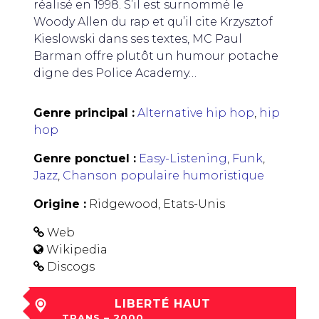
réalisé en 1998. S’il est surnommé le
Woody Allen du rap et qu’il cite Krzysztof
Kieslowski dans ses textes, MC Paul
Barman offre plutôt un humour potache
digne des Police Academy…
Genre principal :
Alternative hip hop
,
hip
hop
Genre ponctuel :
Easy-Listening
,
Funk
,
Jazz
,
Chanson populaire humoristique
Origine :
Ridgewood, Etats-Unis
Web
Wikipedia
Discogs
LIBERTÉ HAUT
TRANS – 2000