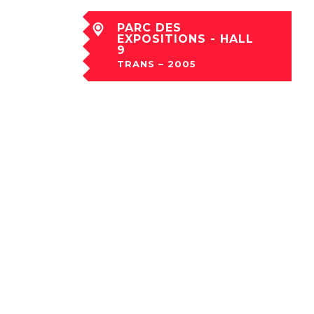
PARC DES
EXPOSITIONS - HALL
9
TRANS – 2005
jeu 08 Déc à 20:30