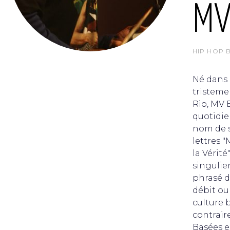
MV
HIP HOP 
Né dans 
tristeme
Rio, MV B
quotidie
nom de s
lettres 
la Vérit
singulie
phrasé d’
débit ou 
culture 
contrair
Basées e