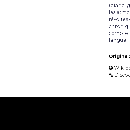
(piano, g
les atmo
révoltes
chronique
comprend
langue.
Origine 
Wikip
Disco