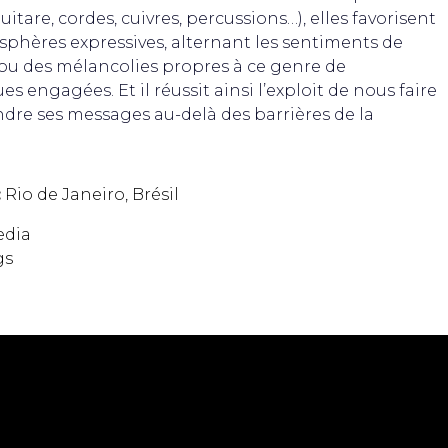
uitare, cordes, cuivres, percussions…), elles favorisent
sphères expressives, alternant les sentiments de
 ou des mélancolies propres à ce genre de
s engagées. Et il réussit ainsi l’exploit de nous faire
re ses messages au-delà des barrières de la
:
Rio de Janeiro, Brésil
edia
gs