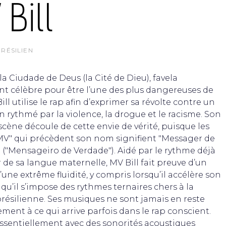
 Bill
BRÉSILIEN
la Ciudade de Deus (la Cité de Dieu), favela
nt célèbre pour être l’une des plus dangereuses de
ill utilise le rap afin d’exprimer sa révolte contre un
n rythmé par la violence, la drogue et le racisme. Son
cène découle de cette envie de vérité, puisque les
"MV" qui précèdent son nom signifient "Messager de
é" ("Mensageiro de Verdade"). Aidé par le rythme déjà
r de sa langue maternelle, MV Bill fait preuve d’un
une extrême fluidité, y compris lorsqu’il accélère son
qu’il s’impose des rythmes ternaires chers à la
brésilienne. Ses musiques ne sont jamais en reste
ement à ce qui arrive parfois dans le rap conscient.
ssentiellement avec des sonorités acoustiques