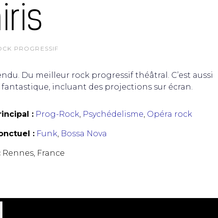
iris
OCK PROGRESSIF
ndu. Du meilleur rock progressif théâtral. C’est aussi
fantastique, incluant des projections sur écran.
incipal :
Prog-Rock
,
Psychédelisme
,
Opéra rock
nctuel :
Funk
,
Bossa Nova
:
Rennes, France