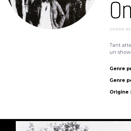
On
OPÉRA R
Tant atte
un show 
Genre pr
Genre po
Origine 