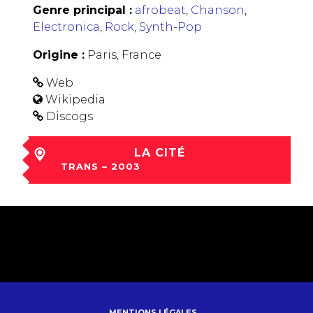
Genre principal :
afrobeat
,
Chanson
,
Electronica
,
Rock
,
Synth-Pop
Origine :
Paris, France
Web
Wikipedia
Discogs
LA CITÉ
TRANS – 2003
sam 06 Déc à 20:50
MENTIONS LÉGALES