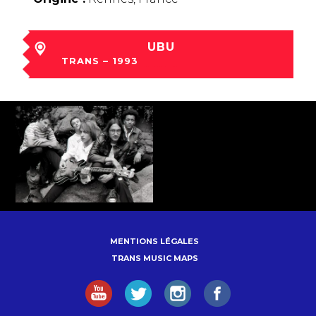
UBU
TRANS – 1993
ven 03 Déc à 16:00
MENTIONS LÉGALES
TRANS MUSIC MAPS