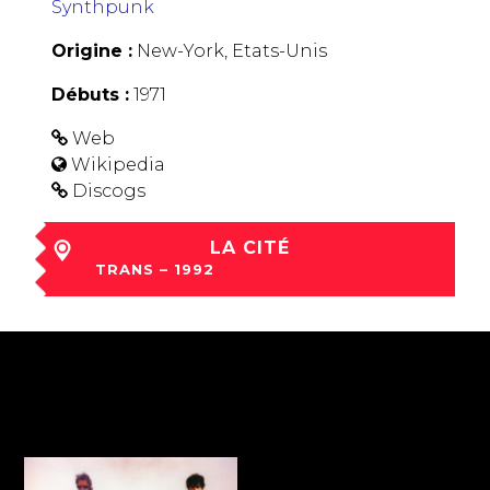
Synthpunk
Origine :
New-York, Etats-Unis
Débuts :
1971
Web
Wikipedia
Discogs
LA CITÉ
TRANS – 1992
sam 05 Déc à 00:00