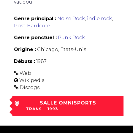
vaudou.
Genre principal :
Noise Rock
,
indie rock
,
Post-Hardcore
Genre ponctuel :
Punk Rock
Origine :
Chicago, Etats-Unis
Débuts :
1987
Web
Wikipedia
Discogs
SALLE OMNISPORTS
TRANS – 1993
jeu 02 Déc à 21:00