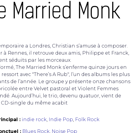
e Married Monk
P
temporaire a Londres, Christian s’amuse à composer.
r à Rennes, il retrouve deux amis, Philippe et Franck,
ent séduits par les morceaux.
formé, The Married Monk s’enferme quinze jours en
 ressort avec "There’s A Rub", l’un des albums les plus
nts de l’année. Le groupe y présente onze chansons
ricolée entre Velvet pastoral et Violent Femmes
dé. Aujourd’hui, le trio, devenu quatuor, vient de
n CD-single du même acabit
incipal :
indie rock
,
Indie Pop
,
Folk Rock
nctuel :
Blues Rock
,
Noise Pop