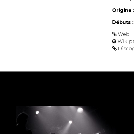
Origine 
Débuts :
Web
Wikip
Disco