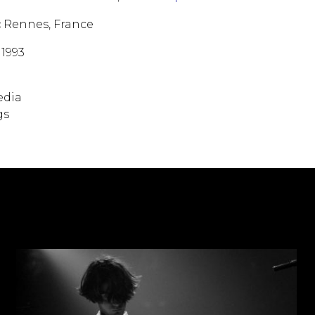
:
Rennes, France
1993
edia
gs