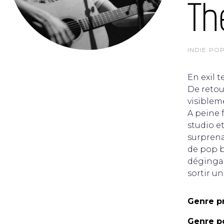
Th
INDIE PO
En exil 
De retou
visiblem
A peine 
studio et
surprena
de pop b
dégingan
sortir u
Genre pr
Genre po