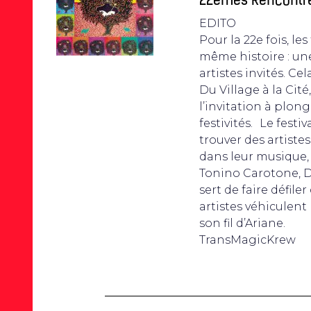
22èmes Rencontre
EDITO
Pour la 22e fois, le
même histoire : une
artistes invités. C
Du Village à la Cité
l’invitation à plon
festivités. Le festi
trouver des artiste
dans leur musique, 
Tonino Carotone, Du
sert de faire défil
artistes véhiculen
son fil d’Ariane.
TransMagicKrew