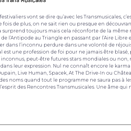
s Trans Musicales
s festivaliers vont se dire qu’avec les Transmusicales, c’e
 fois de plus, on ne sait rien ou presque en découvrant
ela surprend toujours mais cela réconforte de la même
, de l’Antipode au Triangle en passant par l’Aire Libre e
ger dans l’inconnu perdure dans une volonté de réjoui
val est une profession de foi pour ne jamais être blasé,
s inconnus, peut-être futures stars mondiales ou non, 
dans leur expression. Nul ne connaît encore le karma 
pain, Live Human, Spacek, At The Drive-In ou Château 
er des noms quand tout le programme ne saura pas à les
t l’esprit des Rencontres Transmusicales. Une âme qui