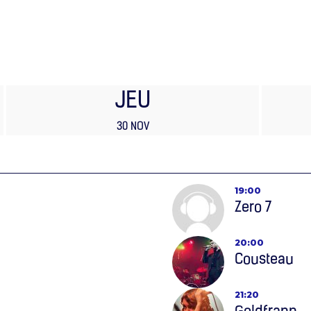
JEU
30 NOV
19:00
Zero 7
20:00
Cousteau
21:20