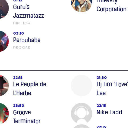
Thievery
01:15
Guru's
Corporation
Jazzmatazz
HIP HOP
03:10
Percubaba
REGGAE
22:15
21:30
Le Peuple de
Dj Tim "Love
L'Herbe
Lee
23:50
22:15
Groove
Mike Ladd
Terminator
22:15