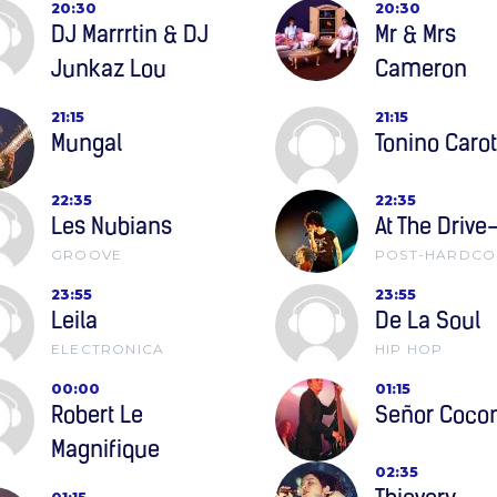
20:30
20:30
DJ Marrrtin & DJ
Mr & Mrs
Junkaz Lou
Cameron
21:15
21:15
Mungal
Tonino Caro
22:35
22:35
Les Nubians
At The Drive
GROOVE
POST-HARDCO
23:55
23:55
Leila
De La Soul
ELECTRONICA
HIP HOP
00:00
01:15
Robert Le
Señor Coco
Magnifique
02:35