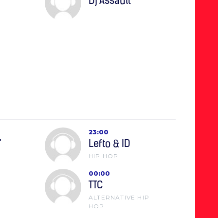
Dj Assault
23:00
"
Lefto & ID
HIP HOP
00:00
TTC
ALTERNATIVE HIP
HOP