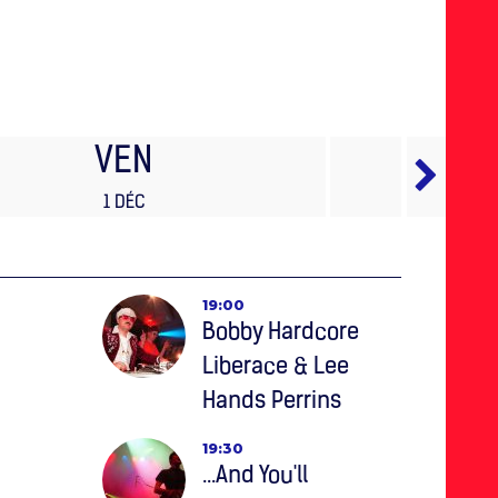
VEN
1 DÉC
19:00
Bobby Hardcore
Liberace & Lee
Hands Perrins
19:30
…And You'll