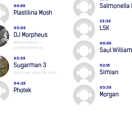
Salmonella
00:55
Plastilina Mosh
23:35
LSK
03:05
DJ Morpheus
BREAKBEAT -
00:55
DOWNTEMPO
Saul Willia
03:35
Sugarman 3
02:15
Simian
RHYTHM AND BLUES
04:25
03:35
Photek
Morgan