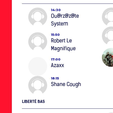
14:30
Ou@rz@z@te
System
15:50
Robert Le
Magnifique
17:00
Azaxx
18:15
Shane Cough
LIBERTÉ BAS