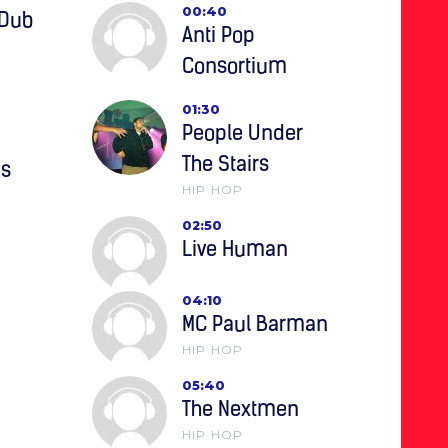
00:40
 Dub
Anti Pop
Consortium
01:30
People Under
The Stairs
ms
HIP HOP
02:50
Live Human
04:10
MC Paul Barman
HIP HOP
05:40
The Nextmen
HIP HOP