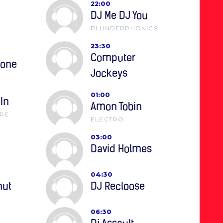
22:00
DJ Me DJ You
PLUNDERPHONICS
23:30
Computer
tone
Jockeys
01:00
-In
Amon Tobin
RE
ELECTRO
03:00
David Holmes
04:30
nut
DJ Recloose
06:30