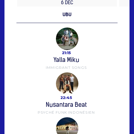
6 DÉC
UBU
21:15
Yalla Miku
IMMIGRANT SONGS
22:45
Nusantara Beat
PSYCHÉ FUNK INDONÉSIEN